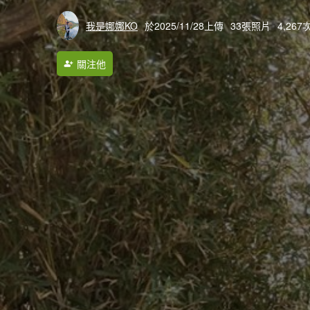
我是娜娜KO
於2025/11/28上傳
33張照片
4,26
關注他