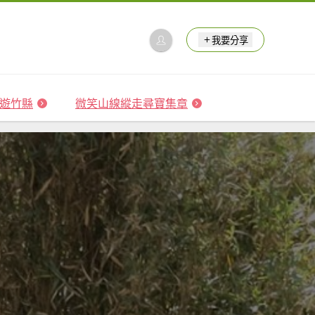
我要分享
 森遊竹縣
微笑山線縱走尋寶集章