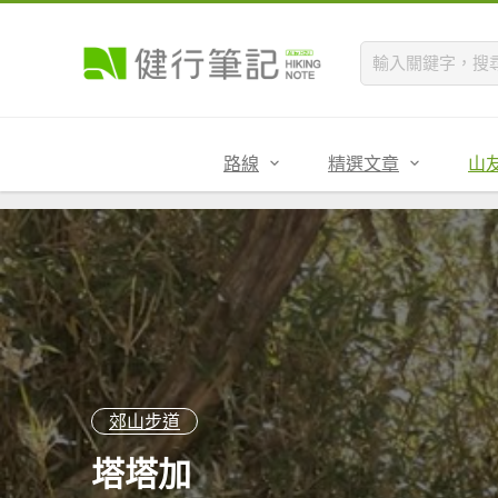
路線
精選文章
山
郊山步道
塔塔加