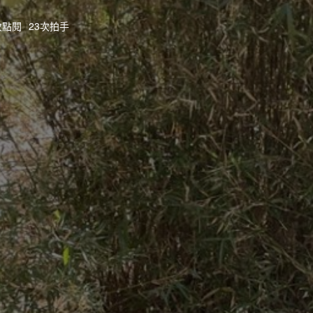
7次點閱
23次拍手