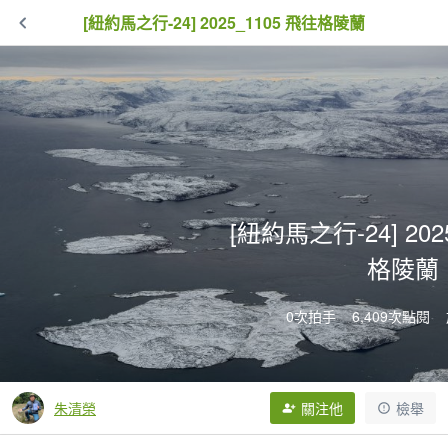
[紐約馬之行-24] 2025_1105 飛往格陵蘭
[紐約馬之行-24] 202
格陵蘭
0次拍手
6,409次點閱
朱清榮
關注他
檢舉