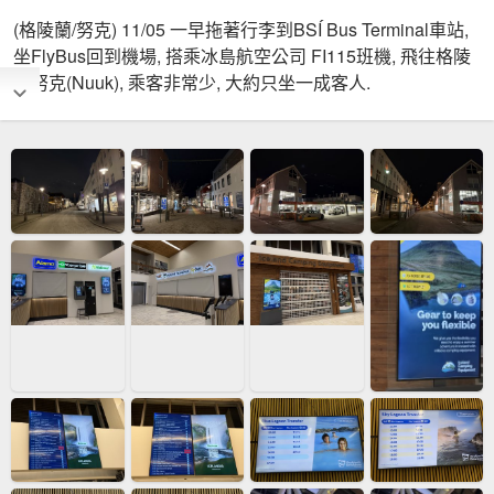
(格陵蘭/努克) 11/05 一早拖著行李到BSÍ Bus Terminal車站,
坐FlyBus回到機場, 搭乘冰島航空公司 FI115班機, 飛往格陵
蘭努克(Nuuk), 乘客非常少, 大約只坐一成客人.