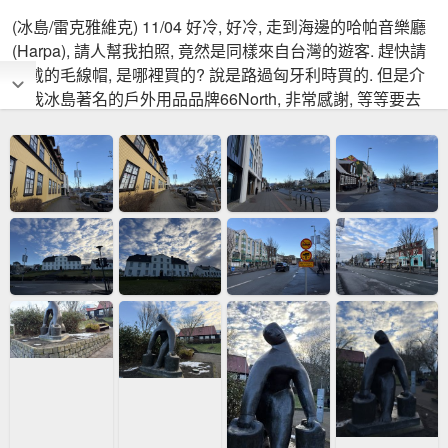
(冰島/雷克雅維克) 11/04 好冷, 好冷, 走到海邊的哈帕音樂廳
(Harpa), 請人幫我拍照, 竟然是同樣來自台灣的遊客. 趕快請
問戴的毛線帽, 是哪裡買的? 說是路過匈牙利時買的. 但是介
紹我冰島著名的戶外用品品牌66North, 非常感謝, 等等要去
買一頂帽子禦寒.