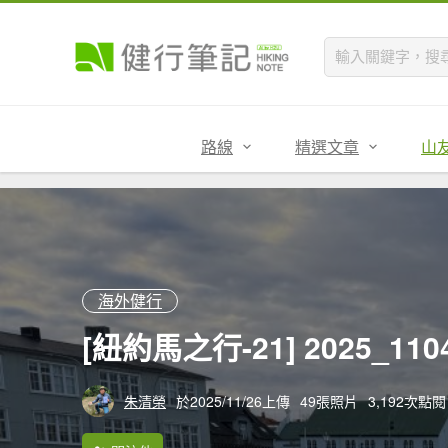
路線
精選文章
山
海外健行
[紐約馬之行-21] 2025_1104
朱清榮
於2025/11/26上傳
49張照片
3,192次點閱