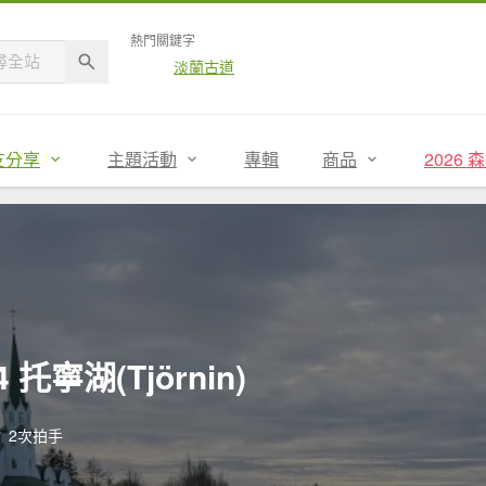
熱門關鍵字
淡蘭古道
友分享
主題活動
專輯
商品
2026
 托寧湖(Tjörnin)
2次拍手