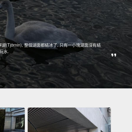
寧湖(Tjörnin), 整個湖面都結冰了, 只有一小塊湖面沒有結
玩水.