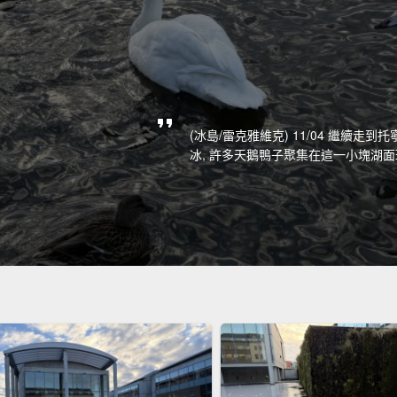
(冰島/雷克雅維克) 11/04 繼續走到托
冰, 許多天鵝鴨子聚集在這一小塊湖面