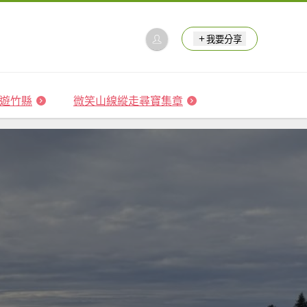
我要分享
 森遊竹縣
微笑山線縱走尋寶集章