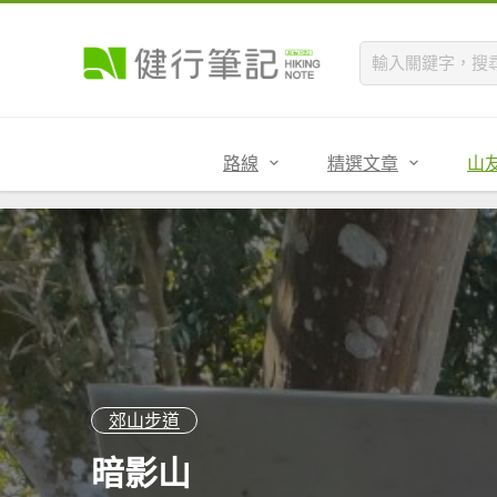
路線
精選文章
山
郊山步道
暗影山