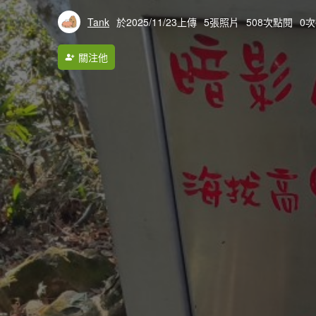
Tank
於2025/11/23上傳
5張照片
508次點閱
0
關注他