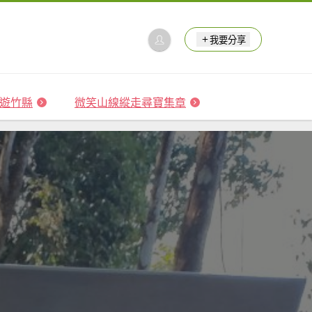
我要分享
 森遊竹縣
微笑山線縱走尋寶集章