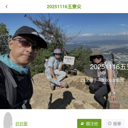
20251116五寮尖
20251116
29次拍手
9,606次點閱
好好團
關注他
檢舉