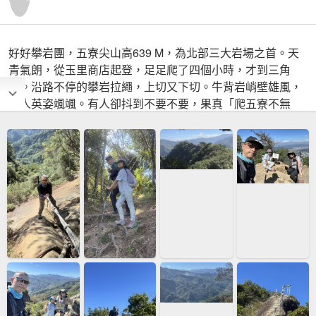
好好攀岩團，五寮尖山高639 M，為北部三大岩場之首。天
青氣朗，從玉里商店起登，足足爬了四個小時，才到三角
點。沿路不停的攀岩拉繩，上切又下切。牛背岩峭壁雄風，
令人英姿颯颯。有人卻抖到不要不要，果真「爬五寮不無
聊」，「沒人疼就來爬五寮尖吧爬完渾身疼」。好媽自討苦
吃，好好國小畢業挑戰過關，開心，明明就不是唸五寮國
小。