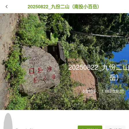
20250822_九份二山（南投小百岳）
20250822_九份
岳）
0次拍手
1,862次點閱