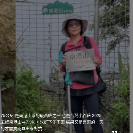
5公尺 是南港山系的最高峰之一 也是台灣小百岳 2025-
九五峰南港山→7.9K 。說好下午下雨 結果又是有雨的一天
下的才需要雨具出來對抗….