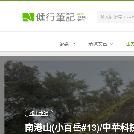
路線
精選文章
山
郊山步道
南港山(小百岳#13)/中華