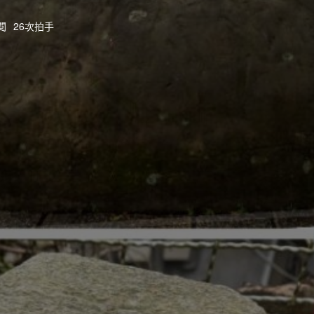
閱
26次拍手