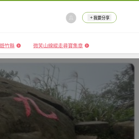
我要分享
 森遊竹縣
微笑山線縱走尋寶集章