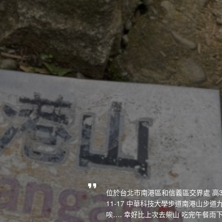
位於台北市南港區和信義區交界處 高37
11-17 中華科技大學步道南港山步道
唉…. 幸好比上次去柴山 吃完午餐雨