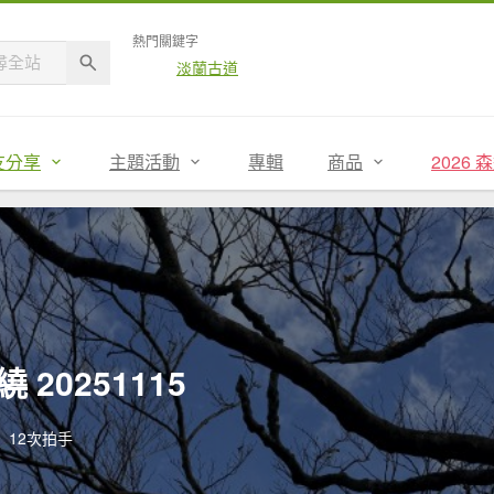
熱門關鍵字
淡蘭古道
友分享
主題活動
專輯
商品
2026
20251115
12次拍手