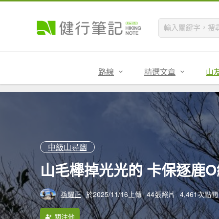
路線
精選文章
山
中級山尋幽
山毛櫸掉光光的 卡保逐鹿O繞 
孫耀正
於2025/11/16上傳
44張照片
4,461次點閱
關注他