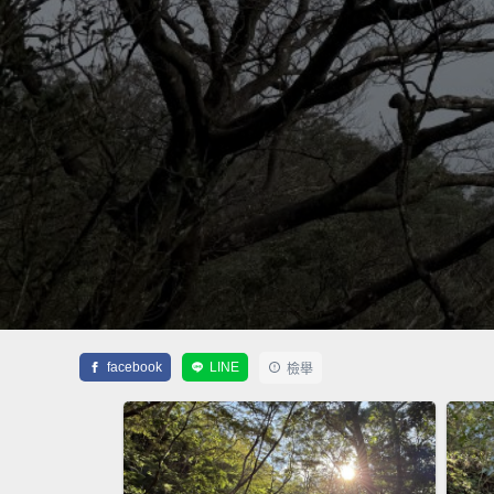
facebook
LINE
檢舉