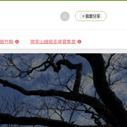
我要分享
 森遊竹縣
微笑山線縱走尋寶集章