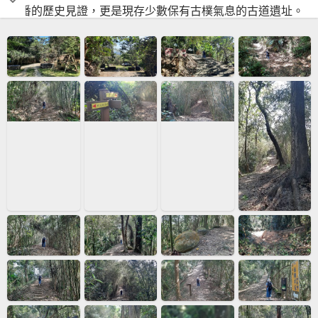
撫番的歷史見證，更是現存少數保有古樸氣息的古道遺址。
步道位於南投竹山鎮與鹿谷鄉交界，因山稜起伏狀似蜈蚣而
得名。 走在蜈蚣崙段，腳下踏的是充滿歲月痕跡的石階，沿
途穿梭於茂密的低海拔次生林與竹林間，環境清幽且人煙相
對稀少，散發著濃厚的歷史滄桑感。此段路線不僅具有高度
的史蹟價值，更提供了絕佳的俯瞰視野，天氣晴朗時可遠眺
濁水溪流域與對岸的集集大山。對於愛好古道巡禮與深度人
文旅遊的健行者來說，這是一條能同時鍛鍊體力並與歷史對
話的經典路線。