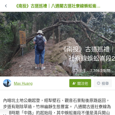
《南投》古道巡禮｜八通關古道社寮線蜈蚣崙段20251115
《南投》古道巡禮
社寮線蜈蚣崙段20
3次拍手
7,356次點閱
Max Huang
關注他
檢舉
內暗坑土地公廟起登，經犁壁石、觀音石景點後原路返回，
步道有剛除草過，竹林幽靜生態豐富。 八通關古道社寮線為
清領時期「中路」的起始段，其中蜈蚣崙段不僅是清兵開山