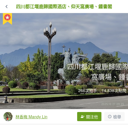
四川都江堰鹿歸國際酒店、仰天窩廣場、鍾書閣
四川都江堰鹿歸國
窩廣場、鍾
266次拍手
14,838次點閱
林香梅 Mandy Lin
關注他
檢舉