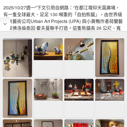
2025/10/27週一*下文引用自網路：“在都江堰仰天窩廣場，
有一隻全球最大、足足 130 噸重的「自拍熊貓」，由世界級
公共藝術公司Urban Art Projects (UPA) 與小黃鴨作者荷蘭藝
術家佛洛倫泰因·霍夫曼聯手打造。這隻熊貓長 26 公尺、寬
12 公尺、高 11 公尺，圓滾滾地躺在草坪上，翹著腿舉自拍
棒，呆萌又安逸，簡直是「成都生活態度」的最佳寫照。”😍
“由上海建築事務所「X+Living」操刀設計的「鍾書閣」都江
堰分店，雖然僅兩層樓高，但店內的鏡面天花板及黑色磁磚
地板，將空間的延展性呈現至極致；呈C字型的胡桃木色書
架，生動地環繞住這整個空間，巧妙引導人們前往一探究
竟。”