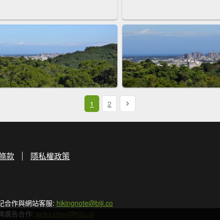
1
2
條款
隱私權政策
記合作與網站客服:
hikingnote@biji.co
牌廣告合作:
jacky.chen@h2u.ai