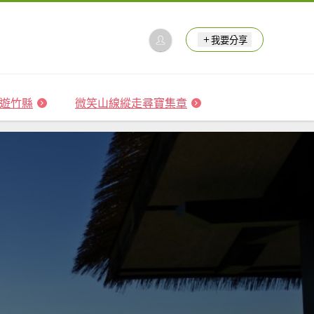
我要分享
 森遊竹縣
微笑山線縱走尋寶集章