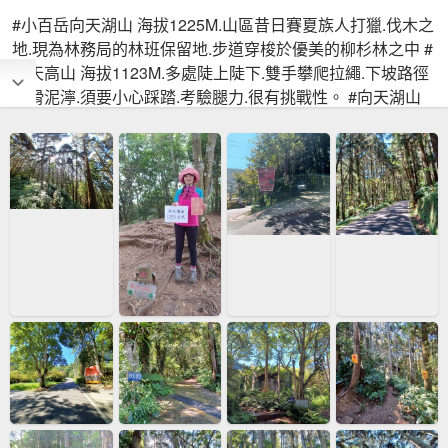
#小百岳向天湖山 海拔1225M.山區昔日賽夏族人打獵.伐木之
地.現為林務局的林班保留地.步道穿梭於優美的柳杉林之中 #
光天高山 海拔1123M.多處陡上陡下.雙手攀爬拉繩.下坡路徑
濕滑泥濘.須要小心踩踏.考驗腿力.很有挑戰性。 #向天湖山
光天高山小O繞 #光天高山步步驚心🤣 #走ㄧ個中級山的概念