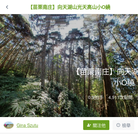
【苗栗南庄】向天湖山光天高山小O繞
【苗栗南庄】向天
小O繞
0次拍手
4,911次點閱
Gina Szutu
關注他
檢舉