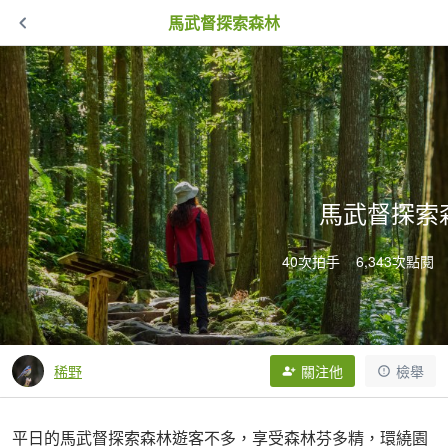
馬武督探索森林
馬武督探索
40次拍手
6,343次點閱
稀野
關注他
檢舉
平日的馬武督探索森林遊客不多，享受森林芬多精，環繞園