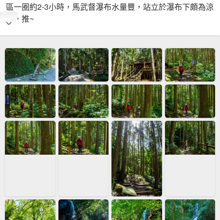
區一圈約2-3小時，馬武督瀑布水量豐，站立於瀑布下頗為涼
爽，推~