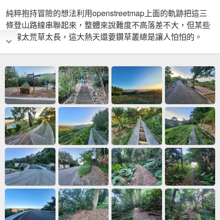
純粹抱持冒險的想法利用openstreetmap上面的軌跡把這三
條登山路線串聯起來，整體來說難度不高落差不大，但某些
路線太荒草太長，這大熱天還要鑽草叢總是讓人怕怕的。