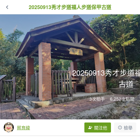
20250913秀才步道福人步道保甲古道
20250913秀才步
古道
3次拍手
6,252次點閱
蔡育緯
關注他
檢舉