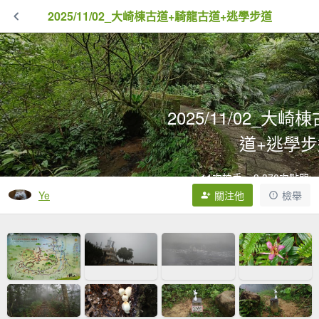
2025/11/02_大崎棟古道+騎龍古道+逃學步道
2025/11/02_大
道+逃學步
11次拍手
3,370次點閱
Ye
關注他
檢舉