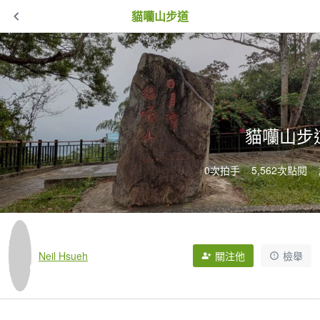
貓囒山步道
貓囒山步
0次拍手
5,562次點閱
Neil Hsueh
關注他
檢舉