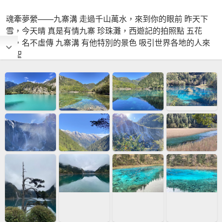
魂牽夢縈——九寨溝 走過千山萬水，來到你的眼前 昨天下
雪，今天晴 真是有情九寨 珍珠灘，西遊記的拍照點 五花
海，名不虛傳 九寨溝 有他特別的景色 吸引世界各地的人來
朝聖