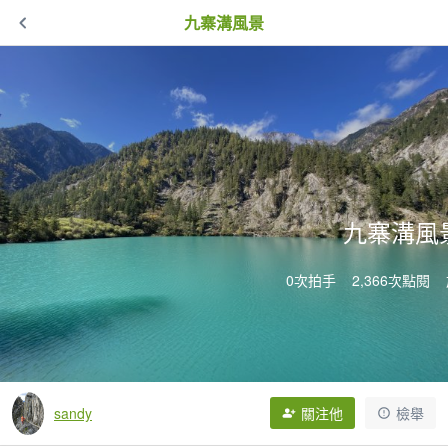
九寨溝風景
九寨溝風
0次拍手
2,366次點閱
sandy
關注他
檢舉