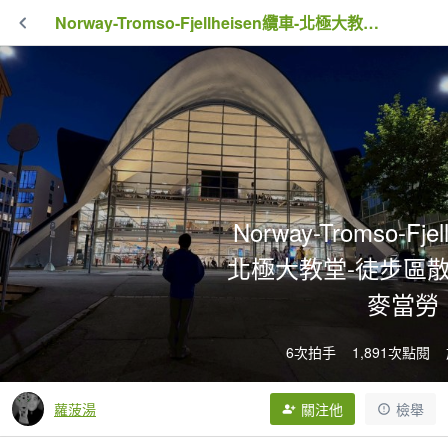
Norway-Tromso-Fjellheisen纜車-北極大教堂-徒步區散步-世界最北麥當勞
Norway-Tromso-Fje
北極大教堂-徒步區散
麥當勞
6次拍手
1,891次點閱
蘿菠湯
關注他
檢舉