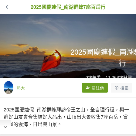
2025國慶連假_南湖群峰7座百岳行
2025國慶連假_南
行
0次拍手
11,268次點閱
熊大
關注他
檢舉
2025國慶連假_南湖群峰拜訪帝王之山，全自理行程，與一
群好山友會合集結好人品出，山頂出大景收集7座百岳，賞
不盡的雲海、日出與山景。