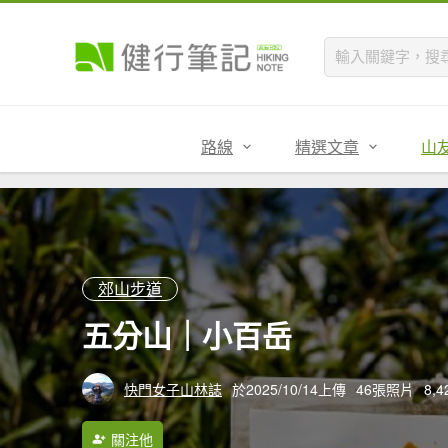
路線
精選文章
山
郊山步道
五分山｜小百岳
快門女子山林誌
於2025/10/14上傳
46張照片
8,
關注他