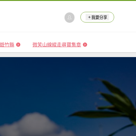
我要分享
 森遊竹縣
微笑山線縱走尋寶集章