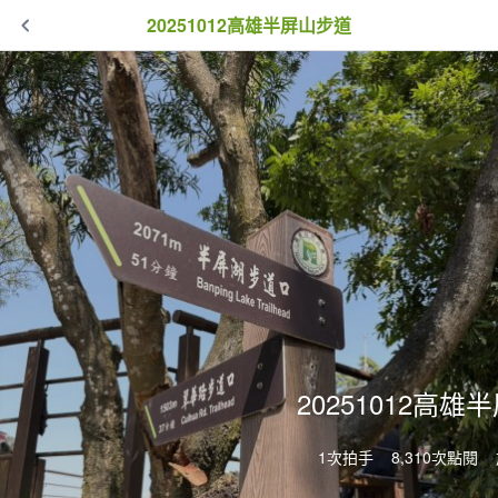
20251012高雄半屏山步道
20251012高
1次拍手
8,310次點閱