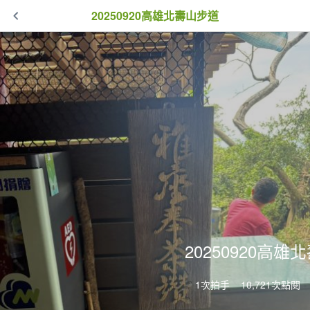
20250920高雄北壽山步道
20250920高
1次拍手
10,721次點閱