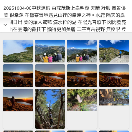
20251004-06中秋連假 由戒茂斯上嘉明湖 天晴 舒服 風景優
美 很幸運 在獵寮營地遇見山裡的幸運之神。水鹿 隔天的嘉
明湖日出 美的讓人驚豔 滿水位的湖 在陽光普照下 閃閃發亮
日出在雲海的襯托下 顯得更加美麗 二座百岳視野 無極限 登
高望遠看見台灣高山的美 這一趟 若非親自走過 則不能共鳴
好開心 我走進來了也看見了 夢中的藍 我終於看見你了