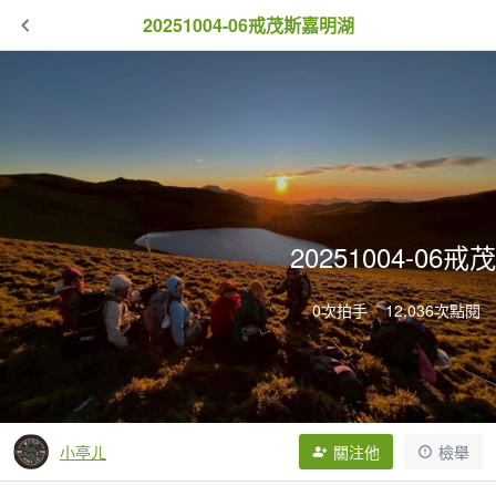
20251004-06戒茂斯嘉明湖
20251004-06
0次拍手
12,036次點閱
小亭ㄦ
關注他
檢舉