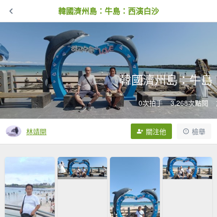
韓國濟州島：牛島：西演白沙
韓國濟州島：牛島
0次拍手
3,268次點閱
林靖開
關注他
檢舉