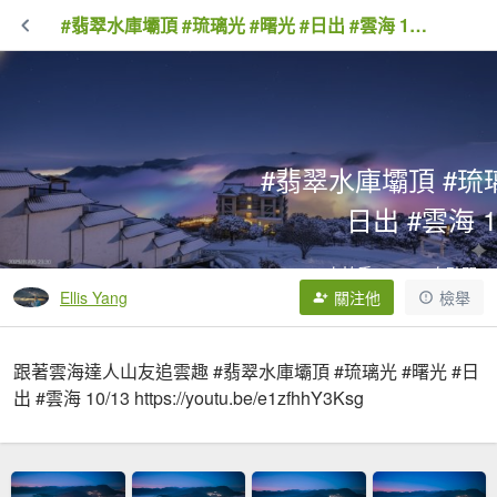
#翡翠水庫壩頂 #琉璃光 #曙光 #日出 #雲海 10/13
#翡翠水庫壩頂 #琉璃
日出 #雲海 1
0次拍手
7,808次點閱
Ellis Yang
關注他
檢舉
跟著雲海達人山友追雲趣 #翡翠水庫壩頂 #琉璃光 #曙光 #日
出 #雲海 10/13 https://youtu.be/e1zfhhY3Ksg