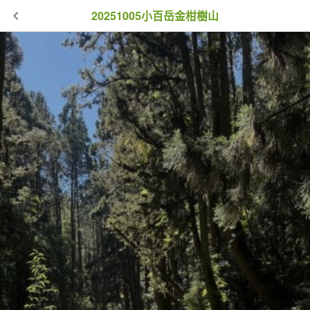
20251005小百岳金柑樹山