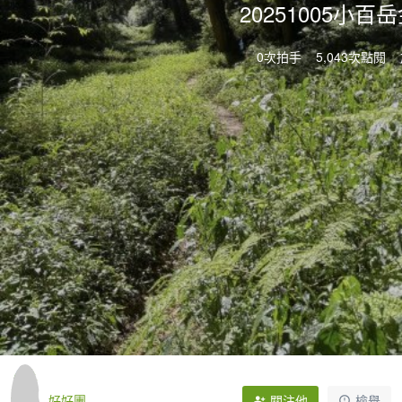
20251005小
0次拍手
5,043次點閱
好好團
關注他
檢舉