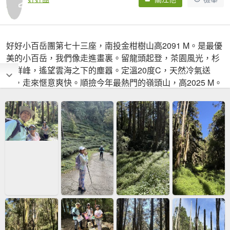
好好小百岳團第七十三座，南投金柑樹山高2091 M。是最優
美的小百岳，我們像走進畫裏。留龍頭起登，茶園風光，杉
樹群峰，遙望雲海之下的塵囂。定溫20度C，天然冷氣送
爽，走來愜意爽快。順撿今年最熱門的嶺頭山，高2025 M。
繞O型下忘憂森林，造物者的神蹟，我們讚嘆又敬畏，大美
無言。