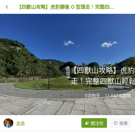
【四獸山攻略】虎豹獅象 O 型環走！完整四獸山輕鬆路線全收錄
【四獸山攻略】虎豹獅
走！完整四獸山輕
0次拍手
11,642次點閱
肯鴿
關注他
檢舉