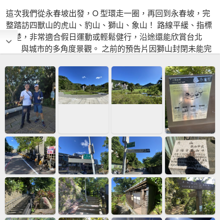
這次我們從永春坡出發，O 型環走一圈，再回到永春坡，完
整踏訪四獸山的虎山、豹山、獅山、象山！ 路線平緩、指標
清楚，非常適合假日運動或輕鬆健行，沿途還能欣賞台北
101 與城市的多角度景觀。 之前的預告片因獅山封閉未能完
整介紹，這次隨著新步道正式開放，終於一次收錄完整的四
座山峰！ 2025/10/02 #四獸山 #虎山 #豹山 #獅山 #象山 #四
獸山步道 #台北健行 #台北登山 #台北秘境 #台北101 #登山
健行 #O型環走 #台北旅遊