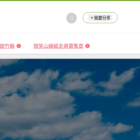
我要分享
 森遊竹縣
微笑山線縱走尋寶集章