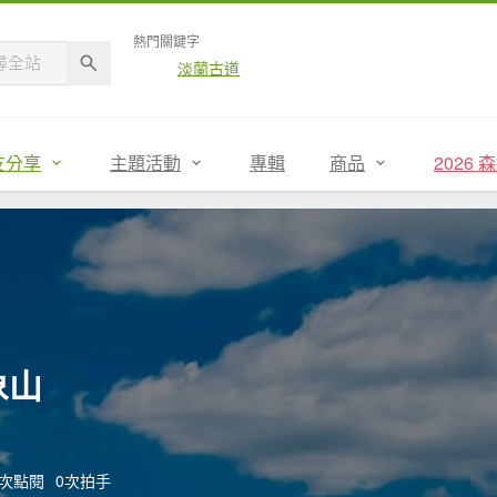
熱門關鍵字
淡蘭古道
友分享
主題活動
專輯
商品
2026
象山
40次點閱
0次拍手