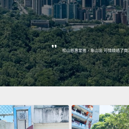
松山慈惠堂進，象山出 可惜錯過了南港