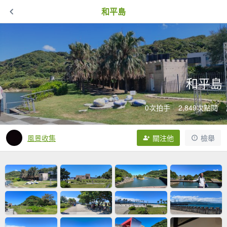
和平島
和平島
0次拍手
2,849次點閱
風景收集
關注他
檢舉