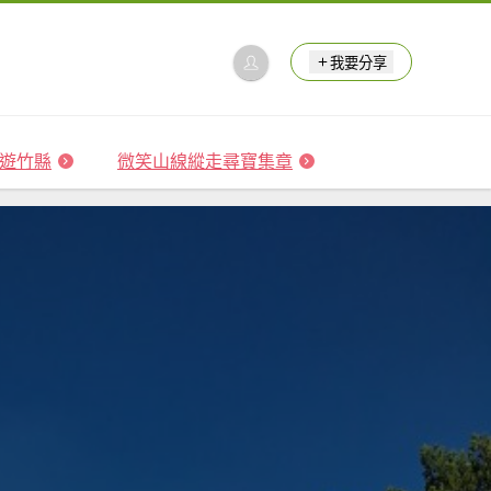
我要分享
 森遊竹縣
微笑山線縱走尋寶集章