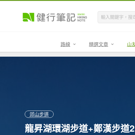
路線
精選文章
山
郊山步道
龍昇湖環湖步道+鄭漢步道202