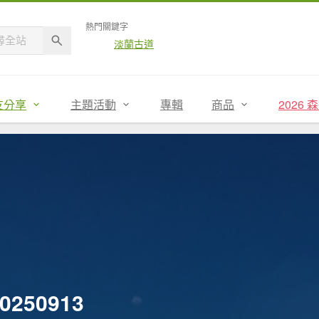
熱門關鍵字
淡蘭古道
友分享
主題活動
專輯
商品
2026
50913