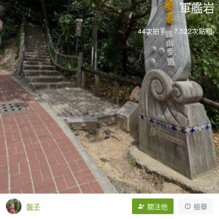
軍艦岩
44次拍手
7,522次點閱
盤子
關注他
檢舉