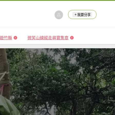
我要分享
 森遊竹縣
微笑山線縱走尋寶集章