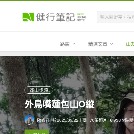
路線
精選文章
山
郊山步道
外鳥嘴蓮包山O縱
陳睿祥
於2025/09/22上傳
70張照片
6,938次點閱