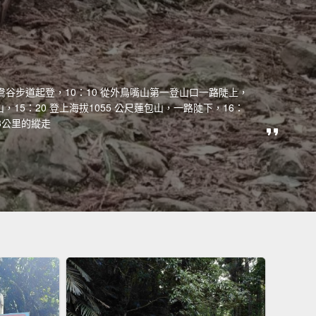
道，鴛鴦谷步道起登，10：10 從外鳥嘴山第一登山口一路陡上，
嘴山，15：20 登上海拔1055 公尺蓮包山，一路陡下，16：
8公里的縱走