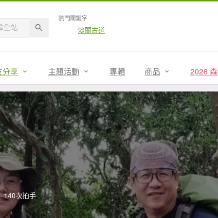
熱門關鍵字
淡蘭古道
友分享
主題活動
專輯
商品
2026
140次拍手