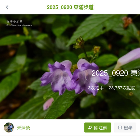
2025_0920 東滿步道
2025_0920
3次拍手
28,757次點閱
朱清榮
關注他
檢舉