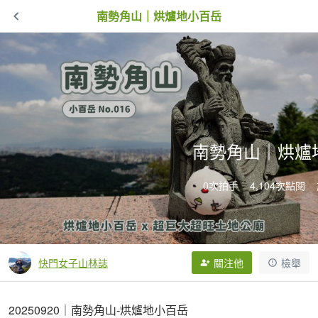
南勢角山｜烘爐地小百岳
南勢角山｜烘爐
0次拍手
4,104次點閱
快門女子山林誌
關注他
檢舉
20250920｜南勢角山-烘爐地小百岳