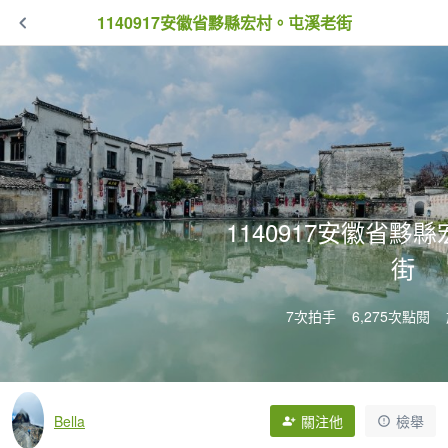
1140917安徽省黟縣宏村。屯溪老街
1140917安徽省黟
街
7次拍手
6,275次點閱
Bella
關注他
檢舉