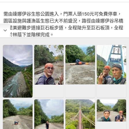
需由達娜伊谷生態公園進入，門票人頭150元可免費停車，
園區設施與護漁區生態已大不前盛況，路徑由達娜伊谷吊橋
經里美避難步道接巨石板步道，全程陡升至巨石板頂，全程
幾於林蔭下並階梯完成。