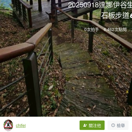
20250918達娜伊
石板步道
0次拍手
6,462次點閱
chifei
關注他
檢舉