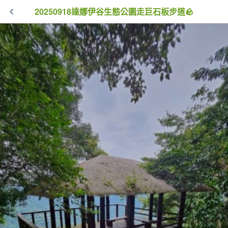
20250918達娜伊谷生態公園走巨石板步道🪨