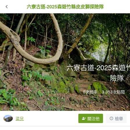
六寮古道-2025森遊竹縣皮皮獅探險隊
六寮古道-2025森
險隊
0次拍手
3,053次點閱
梁兄
關注他
檢舉