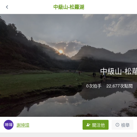
中級山-松蘿湖
中級山-松
0次拍手
22,677次點閱
謝坤璋
關注他
檢舉