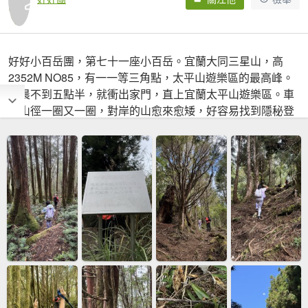
好好小百岳團，第七十一座小百岳。宜蘭大同三星山，高
2352M NO85，有一一等三角點，太平山遊樂區的最高峰。
清晨不到五點半，就衝出家門，直上宜蘭太平山遊樂區。車
行山徑一圈又一圈，對岸的山愈來愈矮，好容易找到隱秘登
山口，就進入柳杉林的精靈世界。鮮美氧氣，悅耳鳥鳴，雜
有似珍奇異獸的枯木。山勢陡峭路根遍布，二千公尺以上的
地勢更顯呼吸阻礙，只能喘息再喘息。經過伐木區後，霧氣
開始瀰漫，陽光時隱時現，走到茫茫然時，三角點突現，真
是個天大驚喜，完封北部最後一顆，車程比腳程還遙遙的小
百岳。