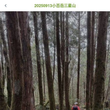
20250913小百岳三星山