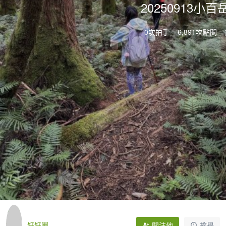
20250913小
0次拍手
6,891次點閱
好好團
關注他
檢舉