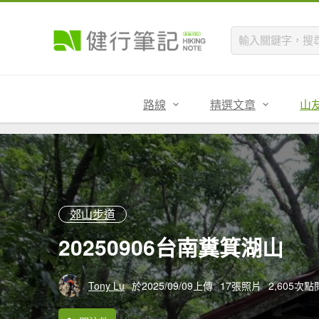
路線
精選文章
山
郊山步道
20250906台南糞箕湖山
Tony Lu
於2025/09/09上傳
17張照片
2,605次點