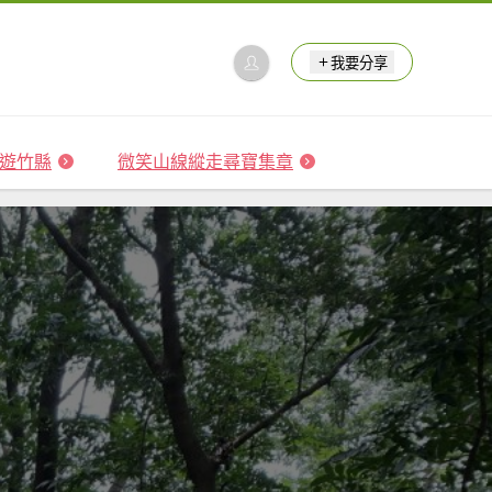
我要分享
 森遊竹縣
微笑山線縱走尋寶集章