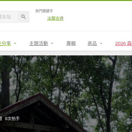
熱門關鍵字
淡蘭古道
友分享
主題活動
專輯
商品
2026
閱
0次拍手