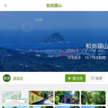
和尚頭山
和尚頭
12次拍手
10,178次點閱
楊振源
關注他
檢舉