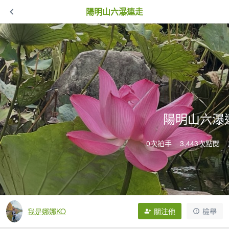
陽明山六瀑連走
陽明山六瀑
0次拍手
3,443次點閱
我是娜娜KO
關注他
檢舉