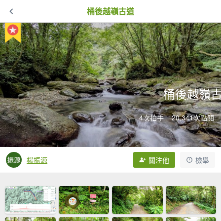
桶後越嶺古道
桶後越嶺
4次拍手
20,341次點閱
楊振源
關注他
檢舉