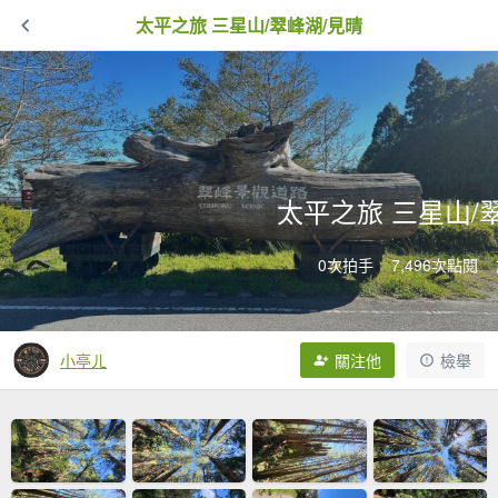
太平之旅 三星山/翠峰湖/見晴
太平之旅 三星山/
0次拍手
7,496次點閱
小亭ㄦ
關注他
檢舉