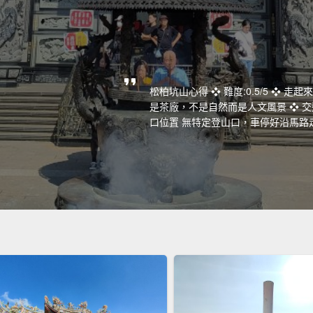
松柏坑山心得 ❖ 難度:0.5/5 ❖ 走
是茶廠，不是自然而是人文風景 ❖ 交通
口位置 無特定登山口，車停好沿馬路