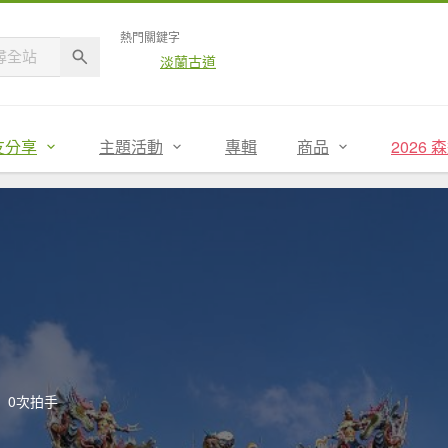
熱門關鍵字
淡蘭古道
友分享
主題活動
專輯
商品
2026
0次拍手