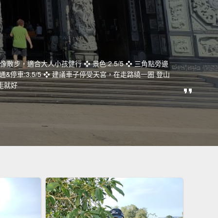
起來像散步，適合大人小孩健行 ❖ 景色:2.5/5 ❖ 三角點旁邊
&停車:3.5/5 ❖ 建議車子停受天宮，在走路繞一圈 登山
走就好