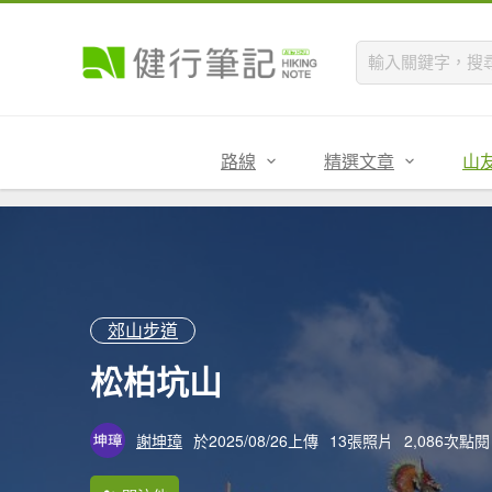
路線
精選文章
山
郊山步道
松柏坑山
謝坤璋
於2025/08/26上傳
13張照片
2,086次點閱