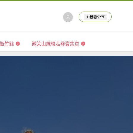
我要分享
 森遊竹縣
微笑山線縱走尋寶集章