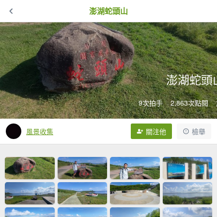
澎湖蛇頭山
澎湖蛇頭
9次拍手
2,863次點閱
風景收集
關注他
檢舉