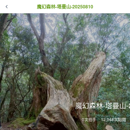
魔幻森林-塔曼山-20250810
魔幻森林-塔曼山-20
0次拍手
12,048次點閱