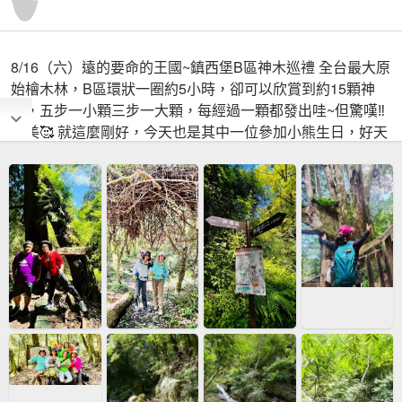
8/16（六）遠的要命的王國~鎮西堡B區神木巡禮 全台最大原
始檜木林，B區環狀一圈約5小時，卻可以欣賞到約15顆神
木，五步一小顆三步一大顆，每經過一顆都發出哇~但驚嘆‼️
太美🥰 就這麼剛好，今天也是其中一位參加小熊生日，好天
氣，好氣氛，好風景下，一起唱首生日快樂祝福他💯
Cinsbu，鎮西堡，美好的所在，位於新竹縣尖石鄉雲深之
處，海拔約1500~1800公尺，泰雅語Cinsbu的意思為「清
晨，太陽第一個照到，日照充足之地。」有最接近上帝的部
落之稱。