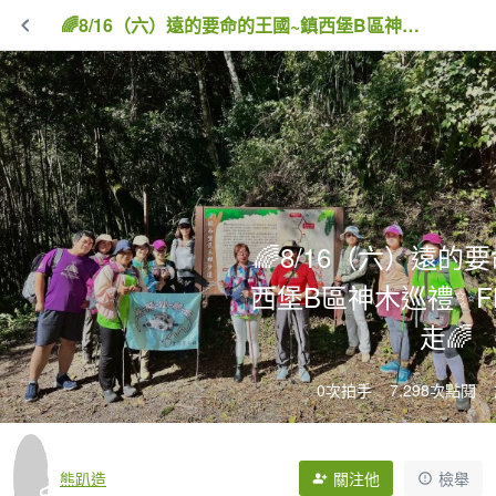
🌈8/16（六）遠的要命的王國~鎮西堡B區神木巡禮✨FB：熊熊趴爬走🌈
🌈8/16（六）遠的
西堡B區神木巡禮✨F
走🌈
0次拍手
7,298次點閱
熊趴造
關注他
檢舉