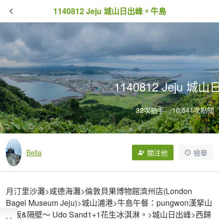
1140812 Jeju 城山日出峰。牛島
1140812 Jeju 
32次拍手
10,541次點閱
Bella
關注他
檢舉
月汀里沙灘>咸德海灘>倫敦貝果博物館濟州店(London
Bagel Museum Jeju)>城山浦港>牛島午餐：pungwon漢拏山
炒飯&隔壁～ Udo Sand1+1花生冰淇淋。>城山日出峰>西歸